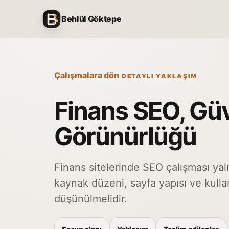
İçeriğe geç
Behlül Göktepe
Çalışmalara dön
DETAYLI YAKLAŞIM
Finans SEO, Gü
Görünürlüğü
Finans sitelerinde SEO çalışması yaln
kaynak düzeni, sayfa yapısı ve kulla
düşünülmelidir.