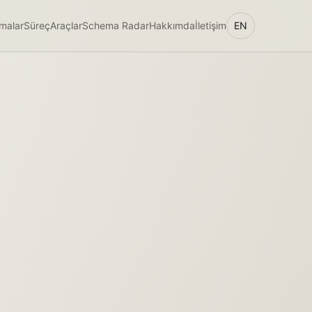
şmalar
Süreç
Araçlar
Schema Radar
Hakkımda
İletişim
EN